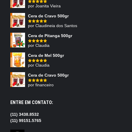
por Joanita Vieira
Avaliação
5
de 5
Cera de Cravo 500gr
por Claudineia dos Santos
Avaliação
5
de 5
Cera de Pitanga 500gr
por Claudia
Avaliação
5
de 5
Cera de Mel 500gr
por Claudia
Avaliação
5
de 5
Cera de Cravo 500gr
por financeiro
Avaliação
5
de 5
ENTRE EM CONTATO:
(11) 3438.8532
(11) 99151.5765