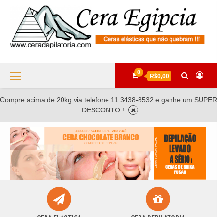
Skip
to
content
Primary
0
R$0,00
Menu
Compre acima de 20kg via telefone 11 3438-8532 e ganhe um SUPER
DESCONTO !