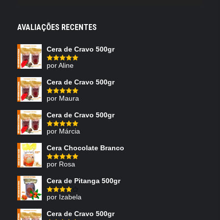
AVALIAÇÕES RECENTES
Cera de Cravo 500gr
por Aline
Avaliação
5
de 5
Cera de Cravo 500gr
por Maura
Avaliação
5
de 5
Cera de Cravo 500gr
por Márcia
Avaliação
5
de 5
Cera Chocolate Branco
por Rosa
Avaliação
5
de 5
Cera de Pitanga 500gr
por Izabela
Avaliação
4
de 5
Cera de Cravo 500gr