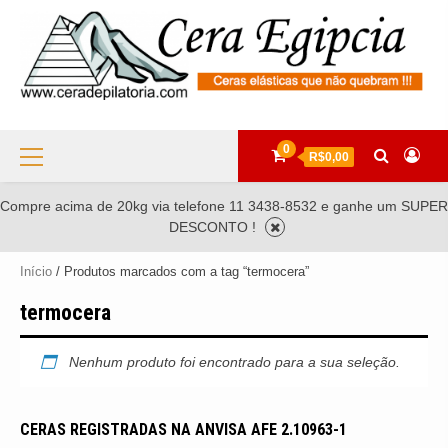
Skip
to
content
Primary
0
R$0,00
Menu
Compre acima de 20kg via telefone 11 3438-8532 e ganhe um SUPER
DESCONTO !
Início
/ Produtos marcados com a tag “termocera”
termocera
Nenhum produto foi encontrado para a sua seleção.
CERAS REGISTRADAS NA ANVISA AFE 2.10963-1