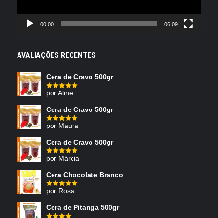
00:00
06:09
AVALIAÇÕES RECENTES
Cera de Cravo 500gr
por Aline
Avaliação
5
de 5
Cera de Cravo 500gr
por Maura
Avaliação
5
de 5
Cera de Cravo 500gr
por Márcia
Avaliação
5
de 5
Cera Chocolate Branco
por Rosa
Avaliação
5
de 5
Cera de Pitanga 500gr