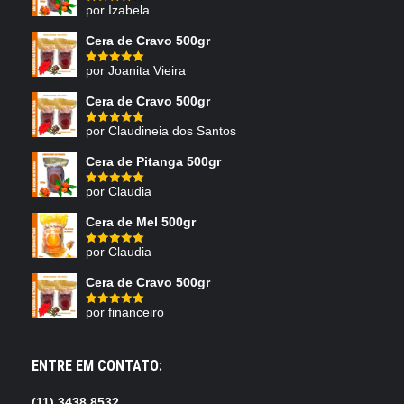
por Izabela
Avaliação
4
de 5
Cera de Cravo 500gr
por Joanita Vieira
Avaliação
5
de 5
Cera de Cravo 500gr
por Claudineia dos Santos
Avaliação
5
de 5
Cera de Pitanga 500gr
por Claudia
Avaliação
5
de 5
Cera de Mel 500gr
por Claudia
Avaliação
5
de 5
Cera de Cravo 500gr
por financeiro
Avaliação
5
de 5
ENTRE EM CONTATO:
(11) 3438.8532