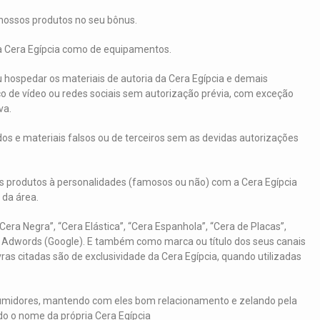
s nossos produtos no seu bônus.
da Cera Egípcia como de equipamentos.
ou hospedar os materiais de autoria da Cera Egípcia e demais
ço de vídeo ou redes sociais sem autorização prévia, com exceção
va.
údos e materiais falsos ou de terceiros sem as devidas autorizações
os produtos à personalidades (famosos ou não) com a Cera Egípcia
 da área.
 “Cera Negra”, “Cera Elástica”, “Cera Espanhola”, “Cera de Placas”,
ra Adwords (Google). E também como marca ou título dos seus canais
vras citadas são de exclusividade da Cera Egípcia, quando utilizadas
umidores, mantendo com eles bom relacionamento e zelando pela
ndo o nome da própria Cera Egípcia