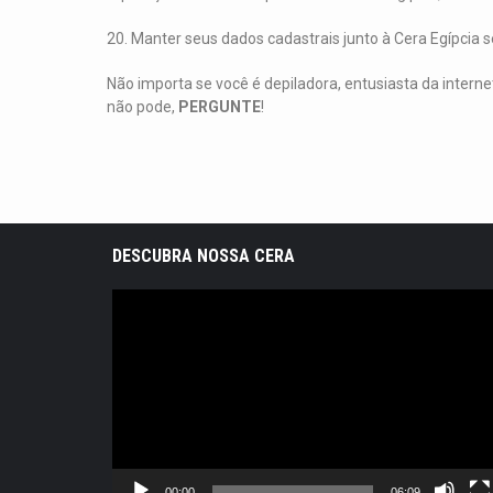
20. Manter seus dados cadastrais junto à Cera Egípcia 
Não importa se você é depiladora, entusiasta da intern
não pode,
PERGUNTE
!
DESCUBRA NOSSA CERA
Tocador
de
vídeo
00:00
06:09