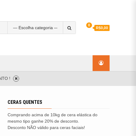
0
R$0,00
ags:
ila
cera elastica
cera facial
ONTO !
CERAS QUENTES
Comprando acima de 10kg de cera elástica do
mesmo tipo ganhe 20% de desconto.
Desconto NÃO válido para ceras faciais!