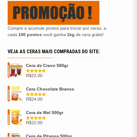
Compre e acumule pontos para trocar por ceras, a
cada
100 pontos
você ganha
1kg
de cera grátis!
VEJA AS CERAS MAIS COMPRADAS DO SITE:
Cera de Cravo 500gr
R$
22,00
Avaliação
5.00
de 5
Cera Chocolate Branco
R$
24,00
Avaliação
5.00
de 5
Cera de Mel 500gr
R$
22,00
Avaliação
5.00
de 5
Cera de Pitanga 500gr